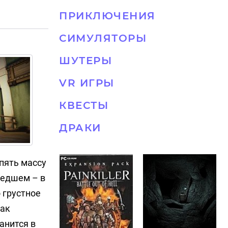
ПРИКЛЮЧЕНИЯ
СИМУЛЯТОРЫ
ШУТЕРЫ
VR ИГРЫ
КВЕСТЫ
ДРАКИ
опять массу
шедшем – в
 грустное
как
анится в