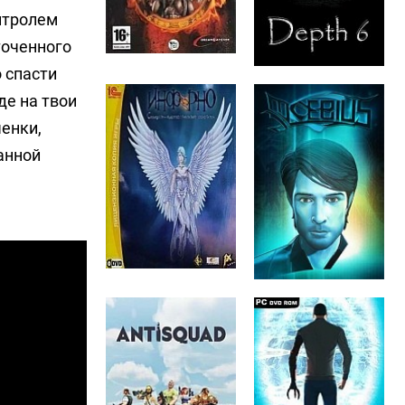
онтролем
точенного
 спасти
де на твои
енки,
анной