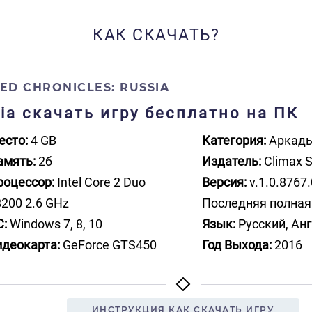
КАК СКАЧАТЬ?
EED CHRONICLES: RUSSIA
ssia скачать игру бесплатно на ПК
есто:
4 GB
Категория:
Аркад
амять:
2б
Издатель:
Climax S
роцессор:
Intel Core 2 Duo
Версия:
v.1.0.8767.
200 2.6 GHz
Последняя полная
С:
Windows 7, 8, 10
Язык:
Русский, Ан
идеокарта:
GeForce GTS450
Год Выхода:
2016
ИНСТРУКЦИЯ КАК СКАЧАТЬ ИГРУ