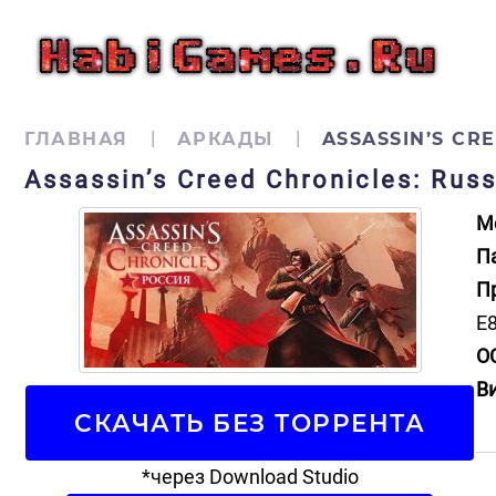
ГЛАВНАЯ
АРКАДЫ
ASSASSIN’S CR
Assassin’s Creed Chronicles: Ru
М
П
П
E8
О
В
СКАЧАТЬ БЕЗ ТОРРЕНТА
*через Download Studio