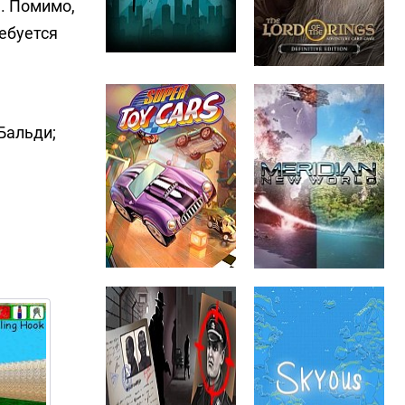
я. Помимо,
ребуется
Бальди;