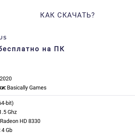
КАК СКАЧАТЬ?
US
у бесплатно на ПК
2020
и:
Basically Games
64-bit)
1.5 Ghz
Radeon HD 8330
:
4 Gb