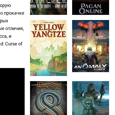
торую
но прокачке
орых
е отличия,
са, и
: Curse of