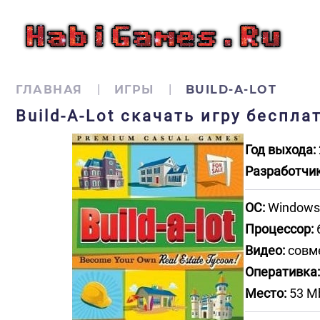
ГЛАВНАЯ
ИГРЫ
BUILD-A-LOT
Build-A-Lot скачать игру беспла
Год выхода:
Разработчик
ОС:
Windows X
Процессор:
Видео:
совме
Оперативка:
Место:
53 M