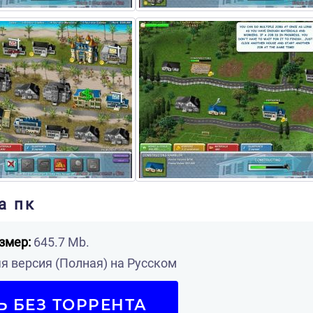
а пк
змер:
645.7 Mb.
 версия (Полная) на Русском
Ь БЕЗ ТОРРЕНТА