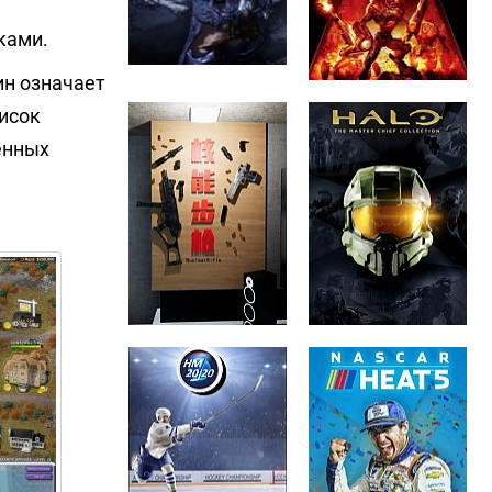
ками.
ин означает
исок
енных