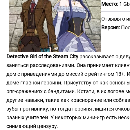
Место:
1 Gb
Отзывы о и
Версия:
Пос
Detective Girl of the Steam City
рассказывает о деву
заняться расследованиями. Она принимает клиен
дом с приведениями до миссий с рейтингом 18+.
доме главной героини. Присутствуют как основн
рпг-сражениях с бандитами. Кстати, в их логове
другие навыки, такие как красноречие или собла
зубы противнику, но тогда героиня лишится очко
разных учителей. У некоторых мини-игр есть нес
снимающий цензуру.