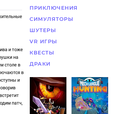
ПРИКЛЮЧЕНИЯ
ожительные
СИМУЛЯТОРЫ
ШУТЕРЫ
VR ИГРЫ
ива и тоже
КВЕСТЫ
рушки на
ДРАКИ
м столе в
ключаются в
оступны и
говорив
 встретит
одим патч,