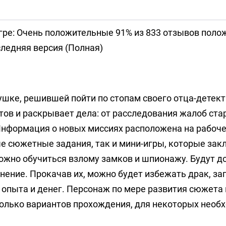
гре: Очень положительные 91% из 833 отзывов пол
ледняя версия (Полная)
шке, решившей пойти по стопам своего отца-детект
тов и раскрывает дела: от расследования жалоб ста
 Информация о новых миссиях расположена на рабоче
ые сюжетные задания, так и мини-игры, которые за
 можно обучиться взлому замков и шпионажу. Будут д
знение. Прокачав их, можно будет избежать драк, за
в опыта и денег. Персонаж по мере развития сюжета
колько вариантов прохождения, для некоторых необх