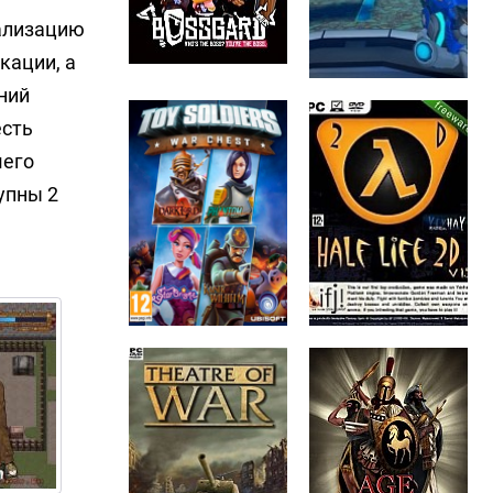
нализацию
кации, а
ний
есть
шего
упны 2