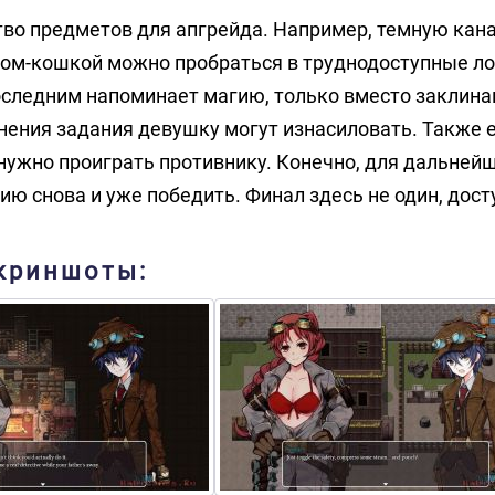
жество предметов для апгрейда. Например, темную ка
ком-кошкой можно пробраться в труднодоступные ло
оследним напоминает магию, только вместо заклина
нения задания девушку могут изнасиловать. Также 
 нужно проиграть противнику. Конечно, для дальней
ию снова и уже победить. Финал здесь не один, дост
 скриншоты: