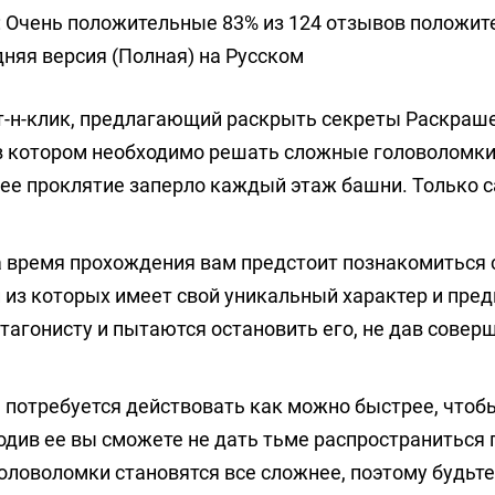
: Очень положительные 83% из 124 отзывов положи
няя версия (Полная) на Русском
т-н-клик, предлагающий раскрыть секреты Раскраш
в котором необходимо решать сложные головоломки
внее проклятие заперло каждый этаж башни. Только 
а время прохождения вам предстоит познакомиться 
из которых имеет свой уникальный характер и пре
агонисту и пытаются остановить его, не дав совер
 потребуется действовать как можно быстрее, чтоб
одив ее вы сможете не дать тьме распространиться 
оловоломки становятся все сложнее, поэтому будьте