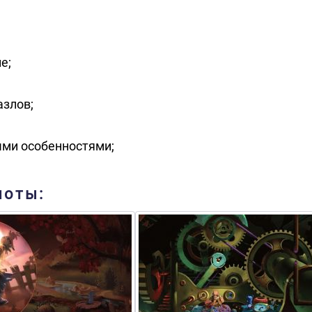
е;
азлов;
ыми особенностями;
шоты: