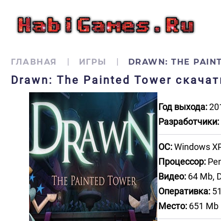
ГЛАВНАЯ
ИГРЫ
DRAWN: THE PAIN
Drawn: The Painted Tower скача
Год выхода:
20
Разработчики:
ОС:
Windows XP, 
Процессор:
Pen
Видео:
64 Mb, D
Оперативка:
51
Место:
651 Mb