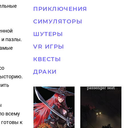
тельные
ПРИКЛЮЧЕНИЯ
СИМУЛЯТОРЫ
енной
ШУТЕРЫ
 и пазлы.
VR ИГРЫ
самые
КВЕСТЫ
со
ДРАКИ
дысторию.
шить
ы
по всему
 готовы к