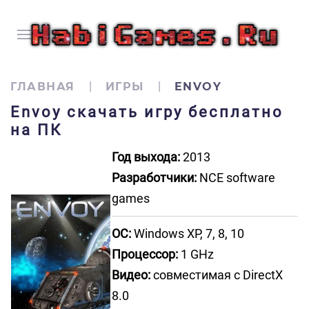
ГЛАВНАЯ
ИГРЫ
ENVOY
Envoy скачать игру бесплатно
на ПК
Год выхода:
2013
Разработчики:
NCE software
games
ОС:
Windows XP, 7, 8, 10
Процессор:
1 GHz
Видео:
совместимая с DirectX
8.0