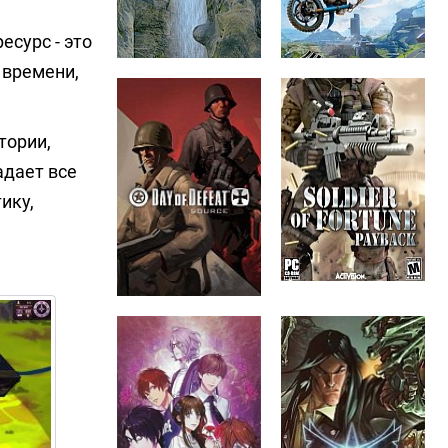
сурс - это
 времени,
тории,
адает все
ику,