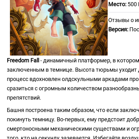
Место:
500
Отзывы о и
Версия:
Пос
Freedom Fall
- динамичный платформер, в котором
заключенным в темнице. Высота тюрьмы уходит да
процесс вдохновлен олдскульными аркадами прош
сразиться с огромным количеством разнообразн
препятствий.
Башня построена таким образом, что если заключ
покинуть темницу. Во-первых, ему предстоит добр
смертоносными механическими существами и огр
того, кто на секунду зазевается. Избегайте воз