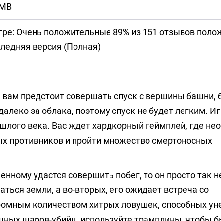
 MB
гре: Очень положительные 89% из 151 отзывов пол
ледняя версия (Полная)
 вам предстоит совершать спуск с вершины башни, 
леко за облака, поэтому спуск не будет легким. И
лого века. Вас ждет хардкорный геймплей, где не
ых противников и пройти множество смертоносных
енному удастся совершить побег, то он просто так 
аться земли, а во-вторых, его ожидает встреча со
омным количеством хитрых ловушек, способных ун
душных шаров-убийц, используйте трамплины, чтобы 