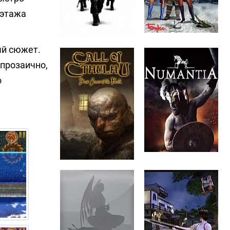
 этажа
ый сюжет.
 прозаично,
о