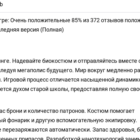
b
гре: Очень положительные 85% из 372 отзывов пол
ледняя версия (Полная)
инге. Надевайте биокостюм и отправляйтесь вместе 
следуя мегаполис будущего. Мир вокруг медленно р
ли. Игровой процесс отличается насыщенной динамик
яется духом старой школы, предоставляя полную св
с брони и количество патронов. Костюм помогает
ый фонарик и другую вспомогательную экипировку.
 перезаряжаются автоматически. Запас здоровья, б
енных припасов. Разработкой нанотехнологий зани