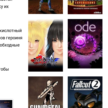
у их
 кислотный
гов героиня
 обходные
тобы