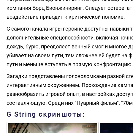
компания Борц Бионжиниринг. Следует остерегать
воздействие приводит к критической поломке.
С самого начала игры героине доступны навыки т
дополнительные спецспособности, включая ночно
дождь, бурю, преодолеет вечный смог и многое д
убивает на своем пути, тем сложнее ей будет на
пути и меньше вступать в прямую конфронтацию.
Загадки представлены головоломками разной сте
интерактивным окружением. Прохождение кампан
разнообразить игровой опыт, в настройках дост
составляющую. Среди них "Нуарный фильм", "70мм"
G String скриншоты: