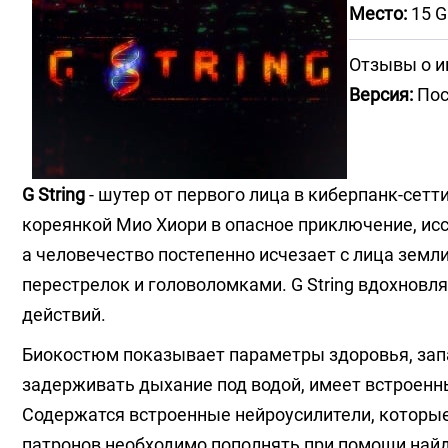
Место:
15 G
Отзывы о и
Версия:
Пос
G String
- шутер от первого лица в киберпанк-сетт
кореянкой Мио Хиори в опасное приключение, ис
а человечество постепенно исчезает с лица зем
перестрелок и головоломками. G String вдохновл
действий.
Биокостюм показывает параметры здоровья, запа
задерживать дыхание под водой, имеет встроенн
Содержатся встроенные нейроусилители, которые
патронов необходимо пополнять при помощи найд