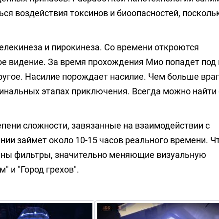
ся воздействия токсинов и биоопасностей, поскольк
елекинеза и пирокинеза. Со времени откроются
е видение. За время прохождения Мио попадет под
ругое. Насилие порождает насилие. Чем больше вра
 финальных этапах приключения. Всегда можно найти
пени сложности, завязанные на взаимодействии с
ии займет около 10-15 часов реального времени. Ч
упны фильтры, значительно меняющие визуальную
 и "Город грехов".