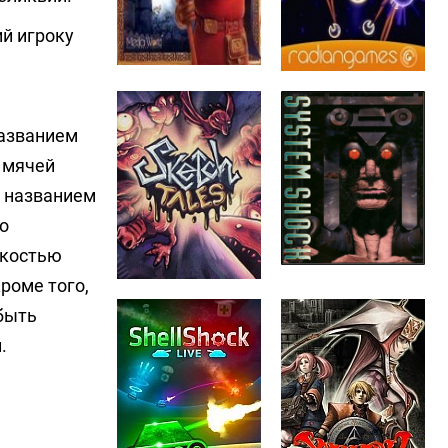
й игроку
названием
е мячей
д названием
о
гкостью
роме того,
быть
.