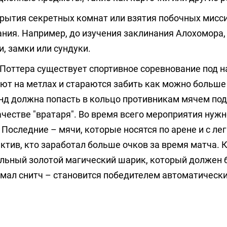
рытия секретных комнат или взятия побочных мисси
ния. Например, до изучения заклинания Алохомора,
, замки или сундуки.
 Поттера существует спортивное соревнование под 
тают на метлах и стараются забить как можно больш
анд должна попасть в кольцо противникам мячем по
честве "вратаря". Во время всего мероприятия нужн
 Последние – мячи, которые носятся по арене и с ле
ктив, кто заработал больше очков за время матча. К
альный золотой магический шарик, который должен 
ймал снитч – становится победителем автоматически