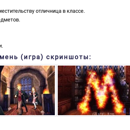
местительству отличница в классе.
едметов.
и.
мень (игра) скриншоты: