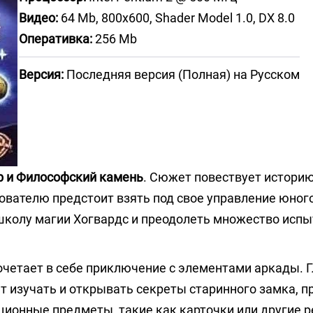
Видео:
64 Mb, 800х600, Shader Model 1.0, DX 8.0
Оперативка:
256 Mb
Версия:
Последняя версия (Полная) на Русском
р и Философский камень
. Сюжет повествует истори
ователю предстоит взять под свое управление юног
 школу магии Хогвардс и преодолеть множество испы
e сочетает в себе приключение с элементами аркады.
 изучать и открывать секреты старинного замка, п
кционные предметы, такие как карточки или другие р