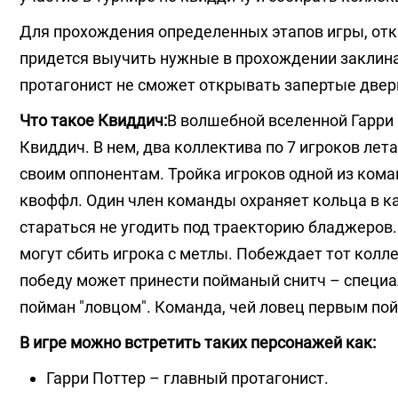
Для прохождения определенных этапов игры, отк
придется выучить нужные в прохождении заклина
протагонист не сможет открывать запертые двери
Что такое Квиддич:
В волшебной вселенной Гарри
Квиддич. В нем, два коллектива по 7 игроков ле
своим оппонентам. Тройка игроков одной из ком
квоффл. Один член команды охраняет кольца в ка
стараться не угодить под траекторию бладжеров.
могут сбить игрока с метлы. Побеждает тот колле
победу может принести пойманый снитч – специ
пойман "ловцом". Команда, чей ловец первым по
В игре можно встретить таких персонажей как:
Гарри Поттер – главный протагонист.