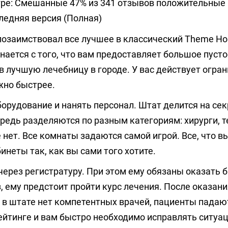
гре: Смешанные 47% из 341 отзывов положительные
едняя версия (Полная)
позаимствовал все лучшее в классический Theme Hos
нается с того, что вам предоставляет большое пусто
 лучшую лечебницу в городе. У вас действует огран
жно быстрее.
орудование и нанять персонал. Штат делится на се
ередь разделяются по разным категориям: хирурги, 
 нет. Все комнаты задаются самой игрой. Все, что 
инеты так, как вы сами того хотите.
 через регистратуру. При этом ему обязаны оказать 
з, ему предстоит пройти курс лечения. После оказани
с в штате нет компетентных врачей, пациенты падаю
ейтинге и вам быстро необходимо исправлять ситуа