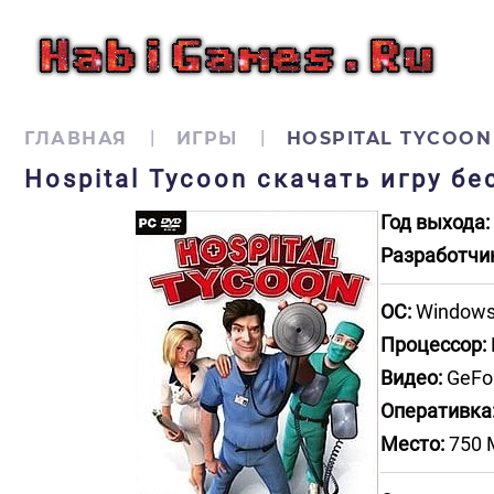
ГЛАВНАЯ
ИГРЫ
HOSPITAL TYCOON
Hospital Tycoon скачать игру б
Год выхода:
Разработчи
ОС:
Windows X
Процессор:
Видео:
GeFor
Оперативка
Место:
750 