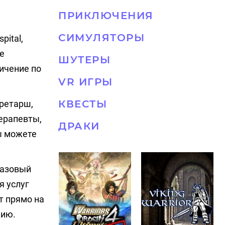
ПРИКЛЮЧЕНИЯ
СИМУЛЯТОРЫ
pital,
е
ШУТЕРЫ
ичение по
VR ИГРЫ
КВЕСТЫ
кретарш,
терапевты,
ДРАКИ
вы можете
базовый
я услуг
т прямо на
цию.