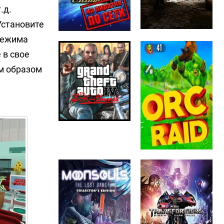
.д.
Установите
 режима
 в свое
м образом