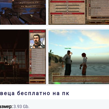
твеца бесплатно на пк
азмер:
3.93 Gb.