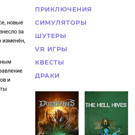
ПРИКЛЮЧЕНИЯ
СИМУЛЯТОРЫ
е, новые
внесло за
ШУТЕРЫ
 изменён,
VR ИГРЫ
чным
КВЕСТЫ
равление
ДРАКИ
ов и
рты