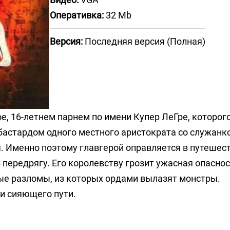
Оперативка:
32 Mb
Версия:
Последняя версия (Полная)
ое, 16-летнем парнем по имени Купер ЛеГре, которог
 бастардом одного местного аристократа со служанк
я. Именно поэтому главгерой оправляется в путешес
 в передрягу. Его королевству грозит ужасная опаснос
ые разломы, из которых ордами вылазят монстры.
и сияющего пути.