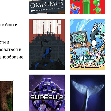
 в бою и
сти и
роваться в
знообразие