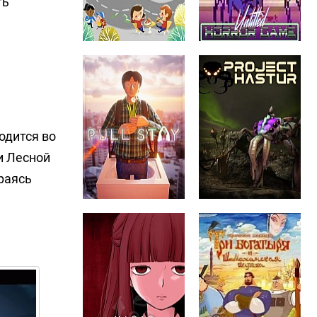
ть
одится во
и Лесной
раясь