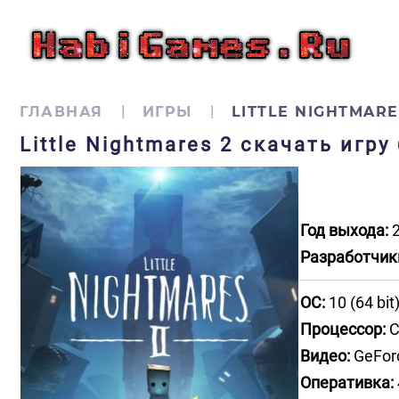
ГЛАВНАЯ
ИГРЫ
LITTLE NIGHTMARE
Little Nightmares 2 скачать игр
Год выхода:
2
Разработчик
ОС:
10 (64 bit
Процессор:
C
Видео:
GeForc
Оперативка: