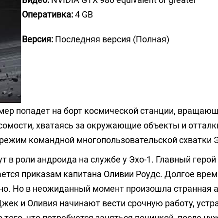
Оперативка:
4 GB
Версия:
Последняя версия (Полная)
ймер попадет на борт космической станции, вращаю
есомости, хватаясь за окружающие объекты и отталк
 режим командной многопользовательской схватки Э
т в роли андроида на службе у Эхо-1. Главный герой
ется приказам капитана Оливии Роудс. Долгое врем
шно. Но в неожиданный момент произошла странная 
жек и Оливия начинают вести срочную работу, устра
того, что потребуется заняться починкой, после ну