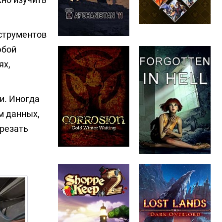
нструментов
юбой
ях,
и. Иногда
м данных,
зрезать