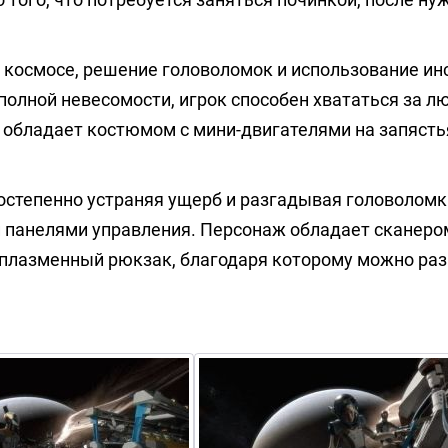
в космосе, решение головоломок и использование и
олной невесомости, игрок способен хвататься за л
 обладает костюмом с мини-двигателями на запясть
остепенно устраняя ущерб и разгадывая головоломк
 панелями управления. Персонаж обладает сканеро
 плазменный рюкзак, благодаря которому можно ра