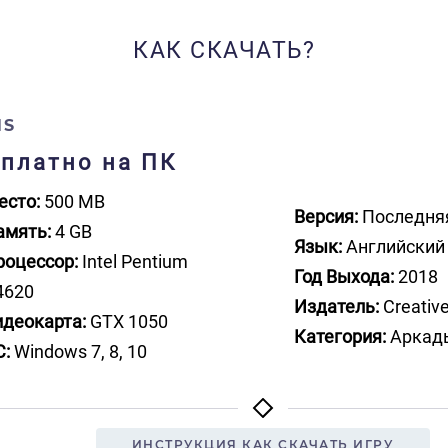
КАК СКАЧАТЬ?
NS
сплатно на ПК
есто:
500 MB
Версия:
Последня
амять:
4 GB
Язык:
Английский
роцессор:
Intel Pentium
Год Выхода:
2018
4620
Издатель:
Creative
идеокарта:
GTX 1050
Категория:
Аркад
С:
Windows 7, 8, 10
ИНСТРУКЦИЯ КАК СКАЧАТЬ ИГРУ