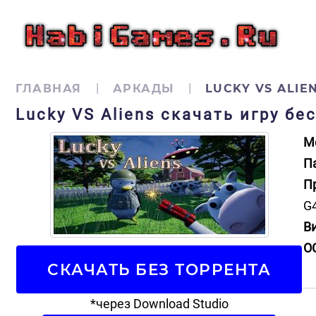
ГЛАВНАЯ
АРКАДЫ
LUCKY VS ALIE
Lucky VS Aliens скачать игру бе
М
П
П
G
В
О
СКАЧАТЬ БЕЗ ТОРРЕНТА
*через Download Studio