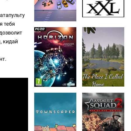
катапульту
я тебя
 дозволит
, кидай
нт.