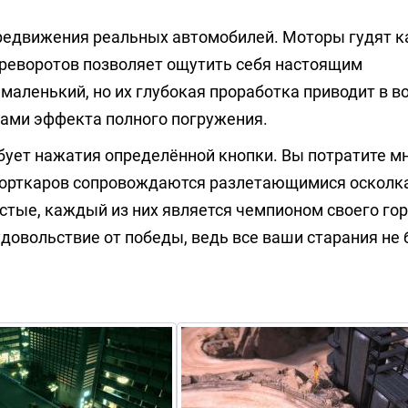
редвижения реальных автомобилей. Моторы гудят к
ереворотов позволяет ощутить себя настоящим
аленький, но их глубокая проработка приводит в во
ами эффекта полного погружения.
бует нажатия определённой кнопки. Вы потратите м
спорткаров сопровождаются разлетающимися осколк
остые, каждый из них является чемпионом своего го
довольствие от победы, ведь все ваши старания не 