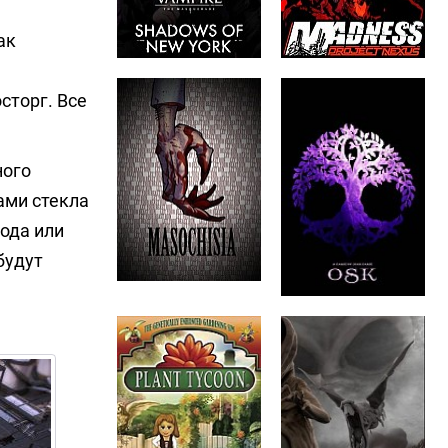
ак
сторг. Все
ного
ами стекла
рода или
будут