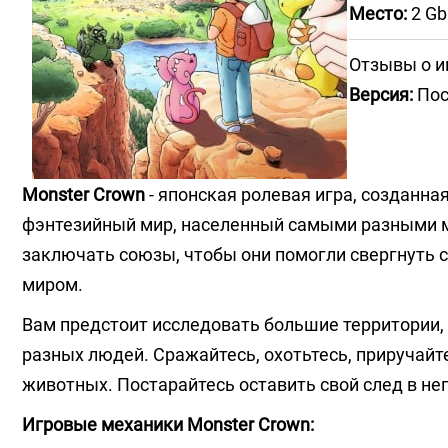
Место:
2 Gb
Отзывы о и
Версия:
Пос
Monster Crown
- японская ролевая игра, созданна
фэнтезийный мир, населенный самыми разными мо
заключать союзы, чтобы они помогли свергнуть с
миром.
Вам предстоит исследовать большие территории
разных людей. Сражайтесь, охотьтесь, приручайт
животных. Постарайтесь оставить свой след в не
Игровые механики Monster Crown: