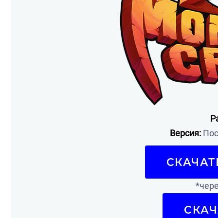
Р
Версия:
Пос
СКАЧАТ
*чере
СКАЧ