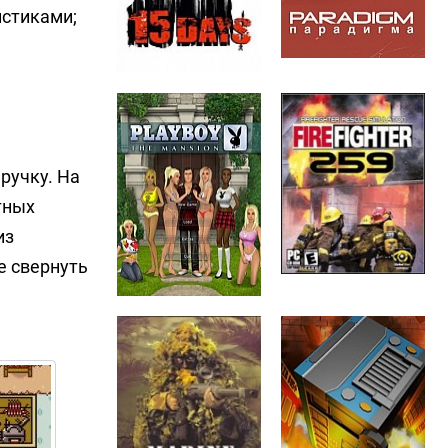
истиками;
ручку. На
тных
из
е свернуть