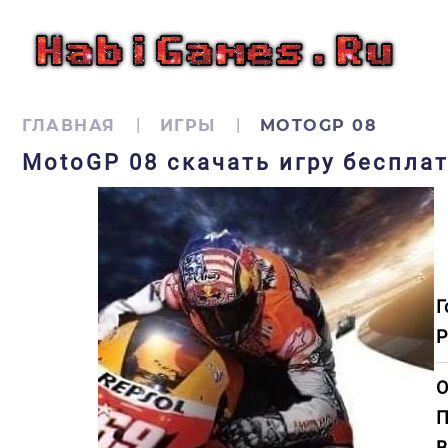
ГЛАВНАЯ
ИГРЫ
MOTOGP 08
MotoGP 08 скачать игру беспла
Г
Р
О
П
В