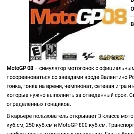
О
В
MotoGP 08
– симулятор мотогонок с официальным
посоревноваться со звездами вроде Валентино Ро
гонка, гонка на время, чемпионат, сетевая игра
которые нужно выполнить за отведенный срок. С
определенных гонщиков.
В карьере пользователь открывает 3 класса мото
куб.см, 250 куб.см и MotoGP 800 куб.см. Транспо
требует разного подхода к вождению. Где-то будет