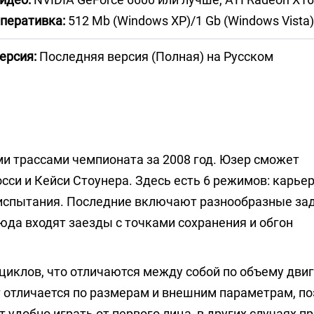
перативка:
512 Mb (Windows XP)/1 Gb (Windows Vista)
ерсия:
Последняя версия (Полная) на Русском
и трассами чемпионата за 2008 год. Юзер сможет
сси и Кейси Стоунера. Здесь есть 6 режимов: карьер
 и испытания. Последние включают разнообразные за
юда входят заезды с точками сохранения и обгон
циклов, что отличаются между собой по объему двиг
рт отличается по размерам и внешним параметрам, п
 удобно играть от первого лица, в других случаях п