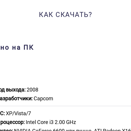
КАК СКАЧАТЬ?
тно на ПК
од выхода:
2008
азработчики:
Capcom
С:
XP/Vista/7
роцессор:
Intel Core i3 2.00 GHz
идео:
NVIDIA GeForce 6600 или лучше, ATI Radeon X1