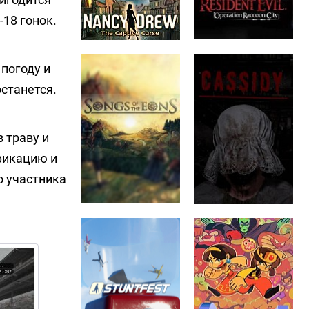
-18 гонок.
 погоду и
останется.
 траву и
фикацию и
о участника