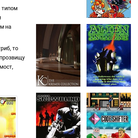
 типом
и
м на
риб, то
 прозвищу
мост,