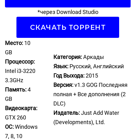
*через Download Studio
СКАЧАТЬ ТОРРЕНТ
Место:
10
GB
Категория:
Аркады
Процессор:
Язык:
Русский, Английский
Intel i3-3220
Год Выхода:
2015
3.3GHz
Версия:
v1.3 GOG Последняя
Память:
4
полная + Все дополнения (2
GB
DLC)
Видеокарта:
Издатель:
Just Add Water
GTX 260
(Developments), Ltd.
ОС:
Windows
7, 8, 10