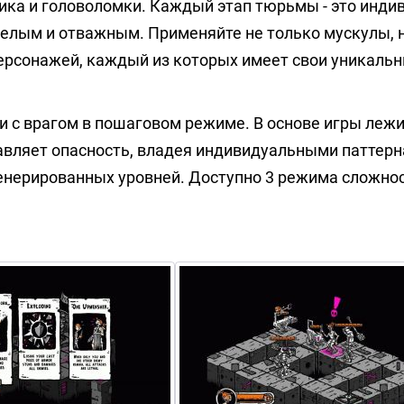
лика и головоломки. Каждый этап тюрьмы - это инди
елым и отважным. Применяйте не только мускулы, н
персонажей, каждый из которых имеет свои уникаль
ми с врагом в пошаговом режиме. В основе игры леж
авляет опасность, владея индивидуальными паттер
генерированных уровней. Доступно 3 режима сложнос