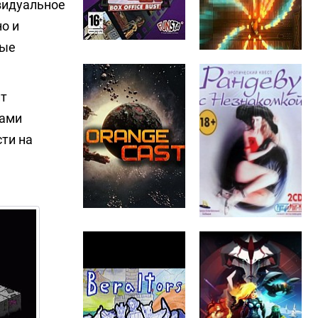
видуальное
о и
ные
ит
нами
ти на