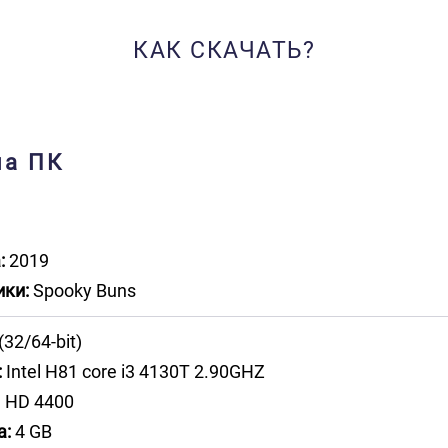
КАК СКАЧАТЬ?
на ПК
:
2019
ики:
Spooky Buns
 (32/64-bit)
:
Intel H81 core i3 4130T 2.90GHZ
l HD 4400
а:
4 GB