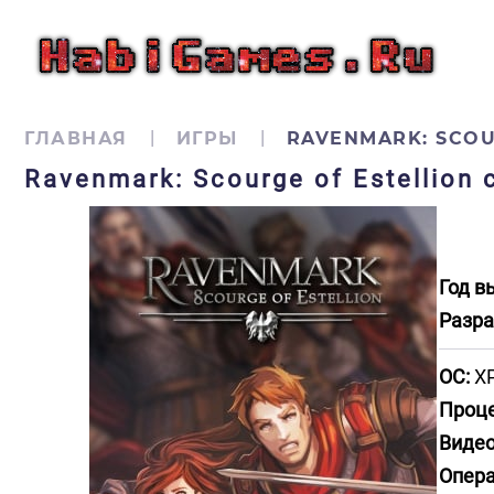
ГЛАВНАЯ
ИГРЫ
RAVENMARK: SCOU
Ravenmark: Scourge of Estellion
Год в
Разра
ОС:
XP,
Проце
Видео
Опера