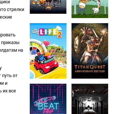
йщики
ато стрелки
ческие
ировать
ь приказы
олдатам на
у
 путь от
ми и
ь их все