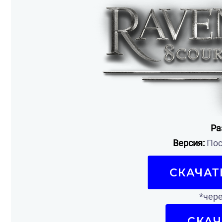
Ра
Версия:
Пос
СКАЧАТ
*чере
СКАЧ