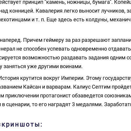
 действует принцип "камень, ножницы, бумага". Копе
ад конницей. Кавалерия легко выносит лучников, з
хотинцами и т. п. Еще здесь есть колдуны, механи
наперед. Причем геймеру за раз разрешают заплан
генерал не способен успевать одновременно отдават
сируется возможностью раздавать задания одним с
у заняться уже другими воинами.
История крутится вокруг Империи. Этому государств
азванием Кайсан и варварам. Калиус Септим пройдет
ем приключении протагонист обзаведется союзника
 в сценарии, то его наградят 3 медалями. Заработат
 скриншоты: