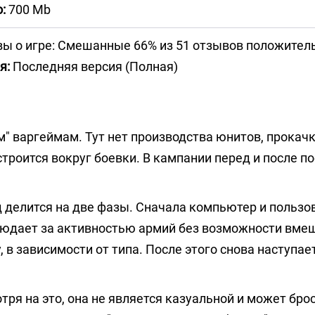
:
700 Mb
ы о игре: Смешанные 66% из 51 отзывов положител
я:
Последняя версия (Полная)
м" варгеймам. Тут нет производства юнитов, прокачк
троится вокруг боевки. В кампании перед и после п
 делится на две фазы. Сначала компьютер и пользо
людает за активностью армий без возможности вме
 в зависимости от типа. После этого снова наступае
тря на это, она не является казуальной и может бро