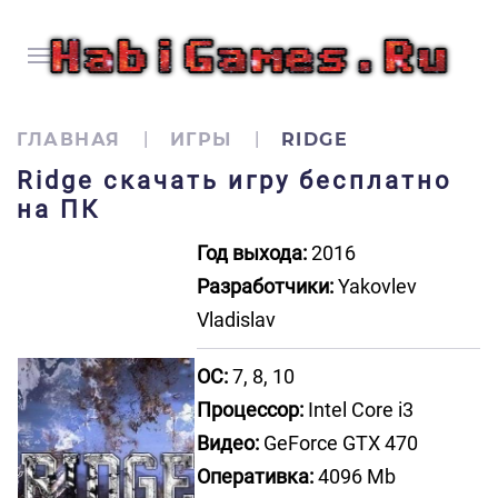
ГЛАВНАЯ
ИГРЫ
RIDGE
Ridge скачать игру бесплатно
на ПК
Год выхода:
2016
Разработчики:
Yakovlev
Vladislav
ОС:
7, 8, 10
Процессор:
Intel Core i3
Видео:
GeForce GTX 470
Оперативка:
4096 Mb