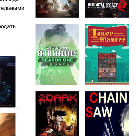
ательными
родать