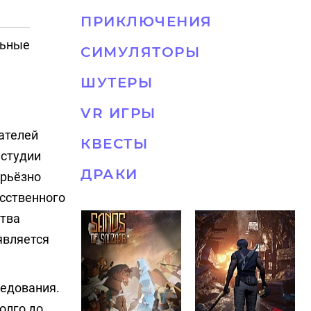
ПРИКЛЮЧЕНИЯ
льные
СИМУЛЯТОРЫ
ШУТЕРЫ
VR ИГРЫ
ателей
КВЕСТЫ
 студии
ДРАКИ
ерьёзно
усственного
ства
является
ледования.
олго до