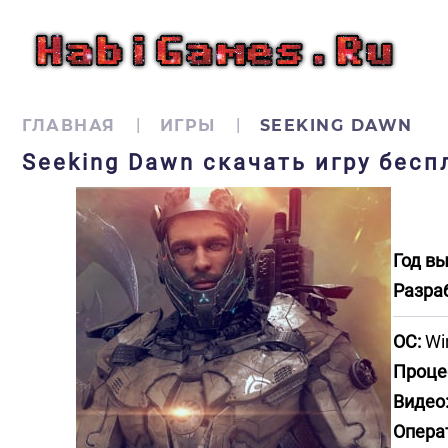
ГЛАВНАЯ
ИГРЫ
SEEKING DAWN
Seeking Dawn скачать игру бесп
Год вы
Разра
ОС:
Win
Проце
Видео
Опера