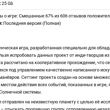
:
25 Gb
ы о игре: Смешанные 67% из 606 отзывов положите
:
Последняя версия (Полная)
нческая игра, разработанная специально для облад
льзя испробовать данных проект от инди-творцов из
та рассчитано на кооперативное прохождение, что с
ихся под управлением качественно написанного иск
манёвров. Сеттинг проекта создан на основе множе
местом действия всех событий, показанных в игре, 
 Солнечной системы.
л отправлен на неизвестную планету с целью её исс
– отыскать пропавшую группу, отправленную незад