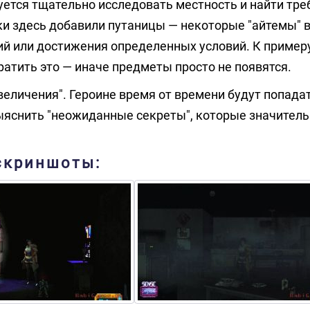
ебуется тщательно исследовать местность и найти тр
и здесь добавили путаницы — некоторые "айтемы" 
ий или достижения определенных условий. К примеру
ратить это — иначе предметы просто не появятся.
величения". Героине время от времени будут попада
выяснить "неожиданные секреты", которые значител
 скриншоты: