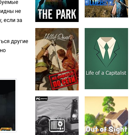
ебуемые
видны не
, если за
ться другие
ьно