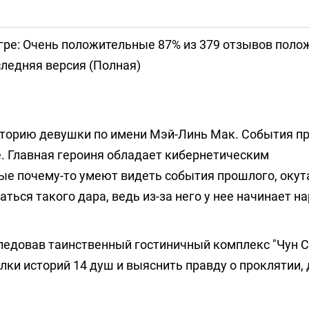
гре: Очень положительные 87% из 379 отзывов пол
ледняя версия (Полная)
сторию девушки по имени Мэй-Линь Мак. События пр
е. Главная героиня обладает кибернетическим
ые почему-то умеют видеть события прошлого, оку
ться такого дара, ведь из-за него у нее начинает н
следовав таинственный гостиничный комплекс "Чун С
ки историй 14 душ и выяснить правду о проклятии,