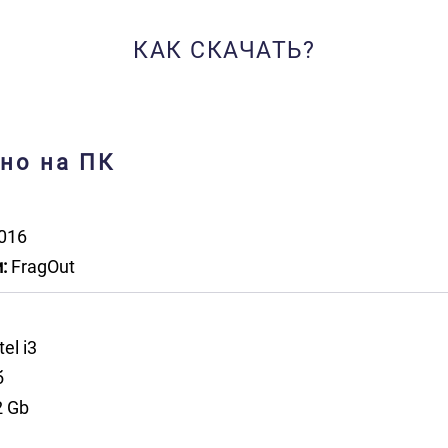
КАК СКАЧАТЬ?
тно на ПК
016
:
FragOut
tel i3
б
 Gb