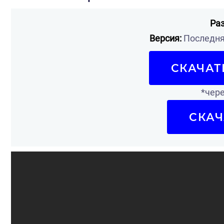
Ра
Версия:
Последняя
СКАЧАТ
*чере
СКАЧ