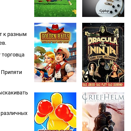
т к разным
ев.
у торговца
 Припяти
выскакивать
о различных