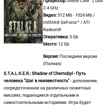
Процессор:
Intel® Core™2 Duo
2.4 GHz
Видео:
512 Mb - 1024 Mb /
nVIDIA® GeForce™ / ATI
Radeon®
Оперативка:
3 Gb
Место:
12 Gb
Версия:
Последняя версия
(Полная)
S.T.A.L.K.E.R.: Shadow of Chernobyl - Путь
человека "Шаг в неизвестность"
- дополнение,
сосредоточенное на различных сюжетных
миссиях, подающиеся отдельными и
самостоятельными историями. Игра будет