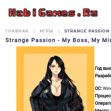
ГЛАВНАЯ
ИГРЫ
STRANGE PASSION 
Strange Passion - My Boss, My M
Год вых
Разраб
ОС:
Wind
Процес
Операт
Место: