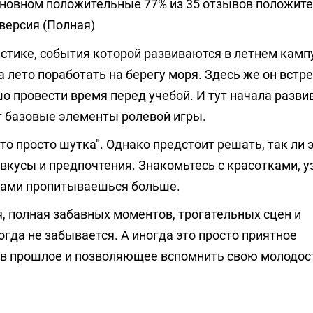
основном положительные 77% из 35 отзывов положит
версия (Полная)
истике, события которой развиваются в летнем камп
 лето поработать на берегу моря. Здесь же он встр
 провести время перед учебой. И тут начала разви
т базовые элементы ролевой игры.
это просто шутка". Однако предстоит решать, так ли 
вкусы и предпочтения. Знакомьтесь с красотками, у
твами пропитываешься больше.
я, полная забавных моментов, трогательных сцен и
да не забывается. А иногда это просто приятное
в прошлое и позволяющее вспомнить свою молодост