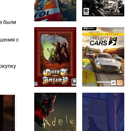
в были
шения с
покупку