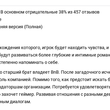
 В основном отрицательные 38% из 457 отзывов
е
няя версия (Полная)
хождения которого, игрок будет находить чувства, и
удут развиваться более глубокие и интимные рома
степенно напоминать о себе.
о старший брат владеет BnB. После загадочного ис
оль компанией. Помимо того, как предстоит искать б
ендаторшам организации. Потребуется удовлетворят
го захочет геймер. Развивая отношения с разными д
нным диалогам.