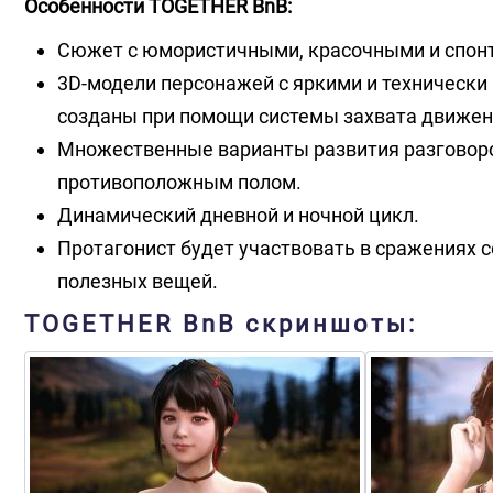
Особенности TOGETHER BnB:
Сюжет с юмористичными, красочными и спон
3D-модели персонажей с яркими и технически
созданы при помощи системы захвата движени
Множественные варианты развития разговоро
противоположным полом.
Динамический дневной и ночной цикл.
Протагонист будет участвовать в сражениях с
полезных вещей.
TOGETHER BnB скриншоты: