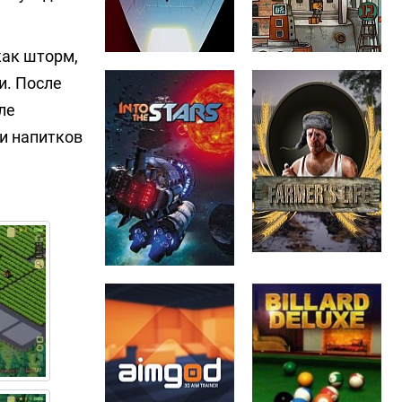
как шторм,
и. После
ле
и напитков