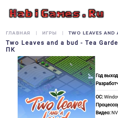
ГЛАВНАЯ
ИГРЫ
TWO LEAVES AND 
Two Leaves and a bud - Tea Gard
ПК
Год выход
Разработ
ОС:
Windo
Процессо
Видео:
NVI