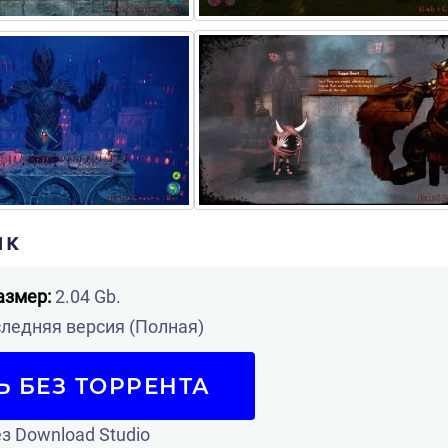
пк
азмер:
2.04 Gb.
ледняя версия (Полная)
Ь БЕЗ ТОРРЕНТА
з Download Studio