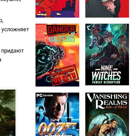
о,
о усложняет
д придают
и