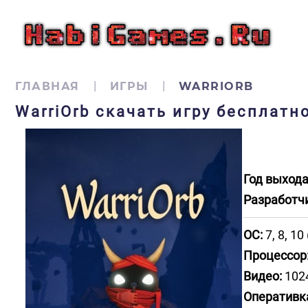
ГЛАВНАЯ
ИГРЫ
WARRIORB
WarriOrb скачать игру бесплатн
Год выхода
Разработч
ОС:
7, 8, 10 
Процессор
Видео:
1024
Оперативк