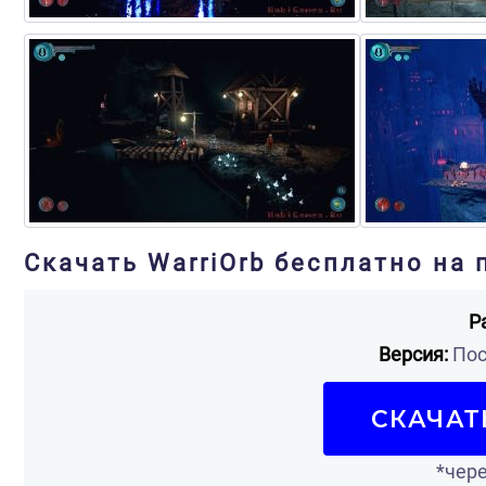
Скачать WarriOrb бесплатно на 
Р
Версия:
Пос
СКАЧАТ
*чере