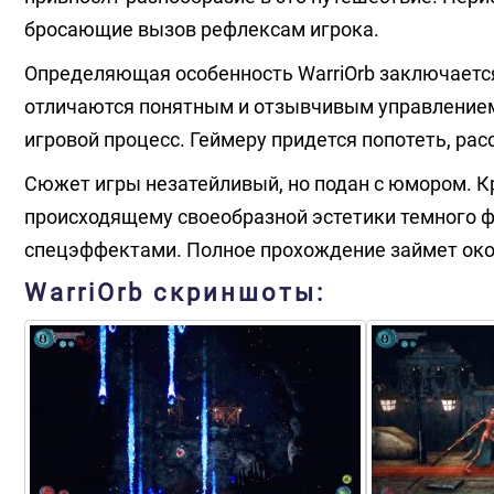
бросающие вызов рефлексам игрока.
Определяющая особенность WarriOrb заключается
отличаются понятным и отзывчивым управлением
игровой процесс. Геймеру придется попотеть, ра
Сюжет игры незатейливый, но подан с юмором. К
происходящему своеобразной эстетики темного ф
спецэффектами. Полное прохождение займет окол
WarriOrb скриншоты: