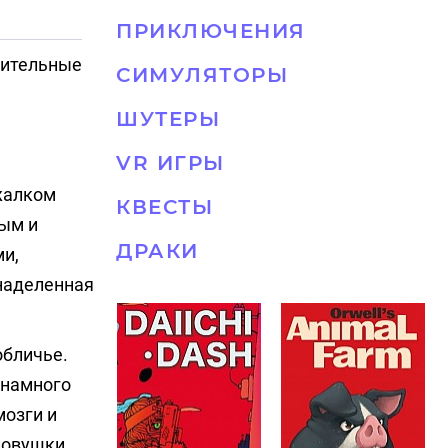
ПРИКЛЮЧЕНИЯ
жительные
СИМУЛЯТОРЫ
ШУТЕРЫ
VR ИГРЫ
 жалком
КВЕСТЫ
лым и
ДРАКИ
ми,
 наделенная
обличье.
 намного
мозги и
ловушки,