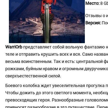
Место:
8 G
Отзывы о 
Версия:
Пос
WarriOrb
представляет собой вольную фантазию на
теле и отправить крушить всех и вся. Само назва
весьма воинственным. Так и есть: центральной ф
рожками, буйным нравом и огромным двуручником
сверхъестественной силой.
Боевого колобка ждет увеселительная прогулка п
Чтобы дожить до этого светлого момента, необх
превосходящих героя. Разнообразные головоломк
привносят разнообразие в это путешествие. Пери