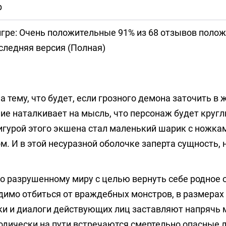
b
игре: Очень положительные 91% из 68 отзывов поло
ледняя версия (Полная)
 тему, что будет, если грозного демона заточить в
ние наталкивает на мысль, что персонаж будет круг
игурой этого экшена стал маленький шарик с ножка
. И в этой несуразной оболочке заперта сущность,
о разрушенному миру с целью вернуть себе родное 
одимо отбиться от враждебных монстров, в размерах
и и диалоги действующих лиц заставляют напрячь 
одически на пути встречаются смертельно опасные 