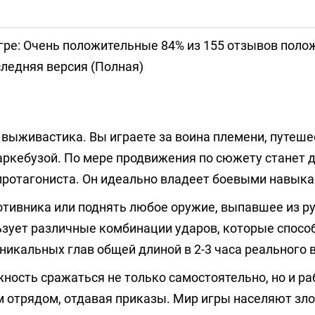
гре: Очень положительные 84% из 155 отзывов пол
ледняя версия (Полная)
и выживастика. Вы играете за воина племени, путе
 аркебузой. По мере продвижения по сюжету станет 
протагониста. Он идеально владеет боевыми навыка
отивника или поднять любое оружие, выпавшее из ру
ьзует различные комбинации ударов, которые спосо
уникальных глав общей длиной в 2-3 часа реального 
сть сражаться не только самостоятельно, но и ра
ым отрядом, отдавая приказы. Мир игры населяют зл