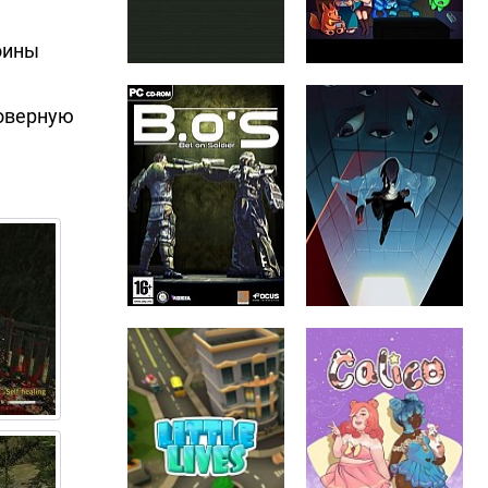
оины
товерную