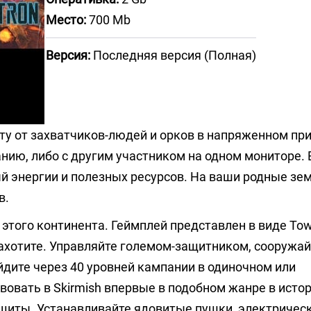
Место:
700 Mb
Версия:
Последняя версия (Полная)
ту от захватчиков-людей и орков в напряженном п
нию, либо с другим участником на одном мониторе. 
й энергии и полезных ресурсов. На ваши родные зе
в.
того континента. Геймплей представлен в виде Tow
захотите. Управляйте големом-защитником, сооружай
йдите через 40 уровней кампании в одиночном или
овать в Skirmish впервые в подобном жанре в истор
щиты. Устанавливайте ядовитые пушки, электрическ