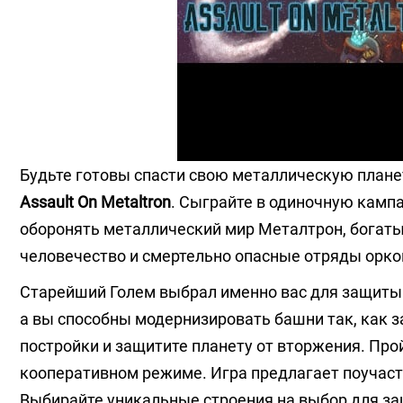
Будьте готовы спасти свою металлическую плане
Assault On Metaltron
. Сыграйте в одиночную кампа
оборонять металлический мир Металтрон, богаты
человечество и смертельно опасные отряды орко
Старейший Голем выбрал именно вас для защиты э
а вы способны модернизировать башни так, как 
постройки и защитите планету от вторжения. Про
кооперативном режиме. Игра предлагает поучаств
Выбирайте уникальные строения на выбор для за