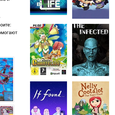
о
оите:
помогают