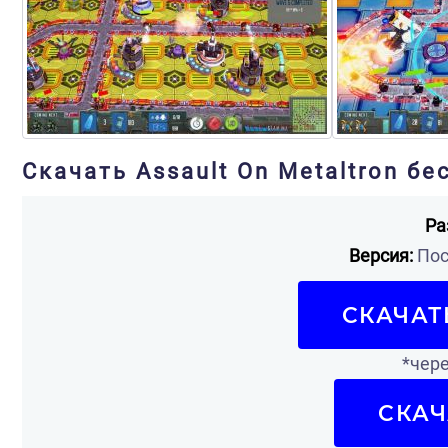
Скачать Assault On Metaltron бе
Ра
Версия:
Пос
СКАЧАТ
*чере
СКАЧ