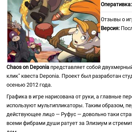
Оперативка:
Отзывы о иг
Версия:
Посл
Chaos on Deponia
представляет собой двухмерный 
клик" квеста Deponia. Проект был разработан студ
осенью 2012 года.
Графика в игре нарисована от руки, а главные пе
используют мультипликаторы. Таким образом, пе
действующее лицо — Руфус — довольно таки стра
всеми фибрами души ратует за Элизиум и стремит
дом.