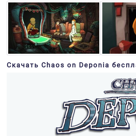
Скачать Chaos on Deponia беспл