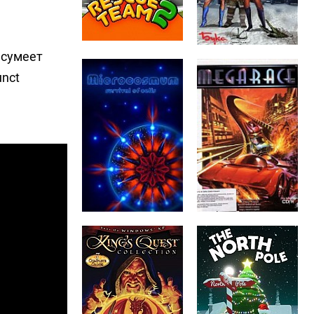
 сумеет
unct