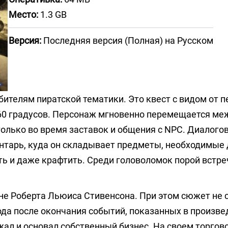
Место:
1.3 GB
Версия:
Последняя версия (Полная) на Русском
ителям пиратской тематики. Это квест с видом от п
360 градусов. Персонаж мгновенно перемещается ме
олько во время заставок и общения с NPC. Диалогов
ентарь, куда он складывает предметы, необходимые
ть и даже крафтить. Среди головоломок порой встр
не Роберта Льюиса Стивенсона. При этом сюжет не 
ода после окончания событий, показанных в произве
ал и основал собственный бизнес. На своем торгов