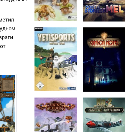
аметил
рудном
враги
 от