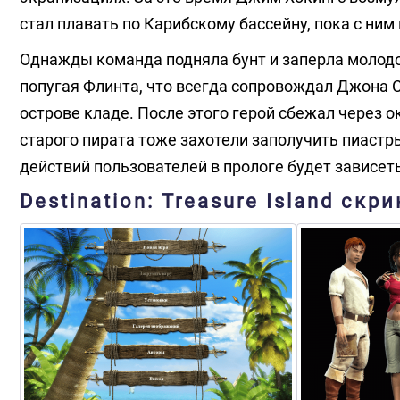
стал плавать по Карибскому бассейну, пока с ни
Однажды команда подняла бунт и заперла молодо
попугая Флинта, что всегда сопровождал Джона 
острове кладе. После этого герой сбежал через о
старого пирата тоже захотели заполучить пиастры
действий пользователей в прологе будет зависет
Destination: Treasure Island скр