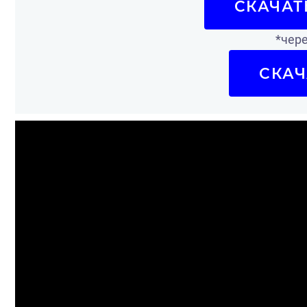
СКАЧАТ
*чере
СКАЧ