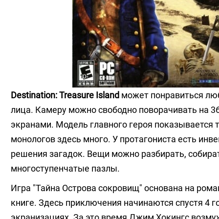
Destination: Treasure Island
может понравиться люб
лица. Камеру можно свободно поворачивать на 
экранами. Модель главного героя показывается т
монологов здесь много. У протагониста есть инв
решения загадок. Вещи можно разбирать, собира
многоступенчатые пазлы.
Игра "Тайна Острова сокровищ" основана на рома
книге. Здесь приключения начинаются спустя 4 г
экранизациях. За это время Джим Хокингс возмуж