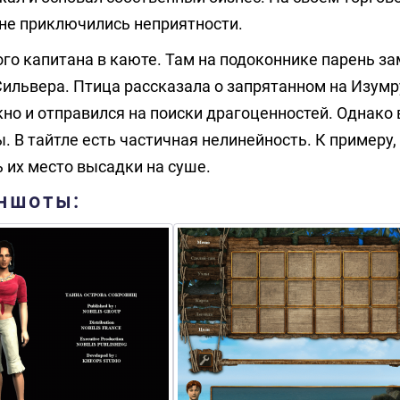
м не приключились неприятности.
го капитана в каюте. Там на подоконнике парень з
Сильвера. Птица рассказала о запрятанном на Изум
кно и отправился на поиски драгоценностей. Однако 
. В тайтле есть частичная нелинейность. К примеру,
ь их место высадки на суше.
иншоты: