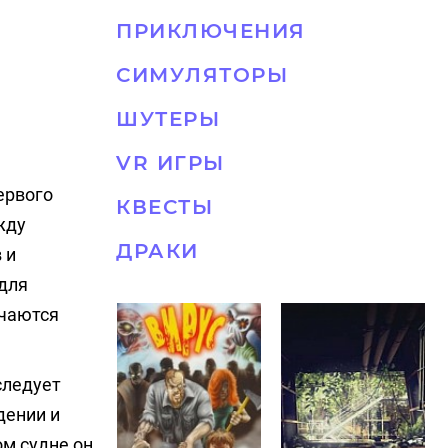
ПРИКЛЮЧЕНИЯ
СИМУЛЯТОРЫ
ШУТЕРЫ
VR ИГРЫ
ервого
КВЕСТЫ
жду
ДРАКИ
 и
 для
ечаются
следует
дении и
ом судне он