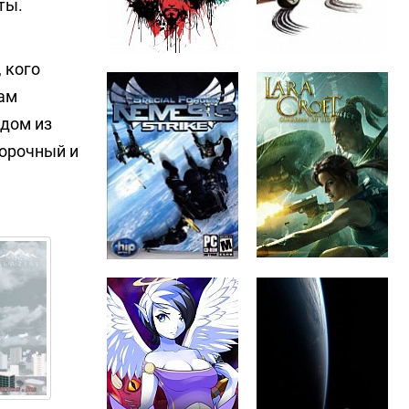
ты.
 кого
вам
ждом из
ворочный и