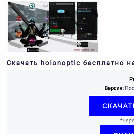
Скачать holonoptic бесплатно н
Р
Версия:
Пос
СКАЧАТ
*чере