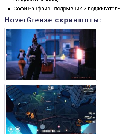
Софи Банфайр - подрывник и поджигатель.
HoverGrease скриншоты: