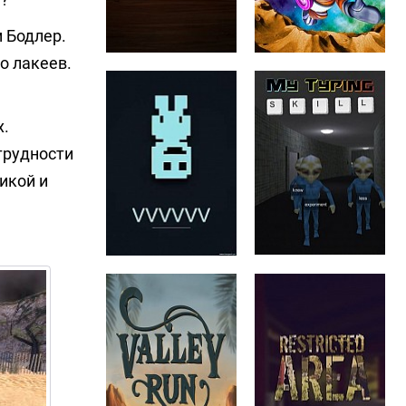
 Бодлер.
о лакеев.
х.
трудности
икой и