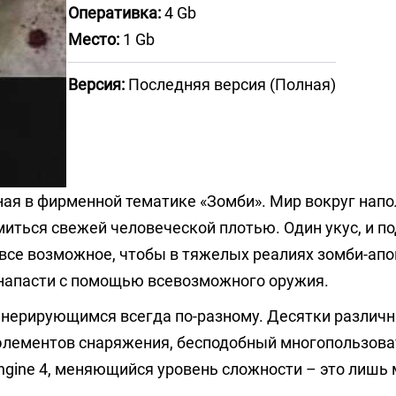
Оперативка:
4 Gb
Место:
1 Gb
Версия:
Последняя версия (Полная)
ная в фирменной тематике «Зомби». Мир вокруг нап
ться свежей человеческой плотью. Один укус, и п
 все возможное, чтобы в тяжелых реалиях зомби-ап
ь напасти с помощью всевозможного оружия.
генерирующимся всегда по-разному. Десятки различн
 элементов снаряжения, бесподобный многопользов
ngine 4, меняющийся уровень сложности – это лишь