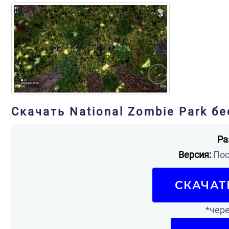
Скачать National Zombie Park б
Ра
Версия:
Пос
СКАЧАТ
*чере