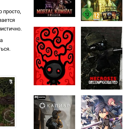
 просто,
вается
листично.
ла
ться.