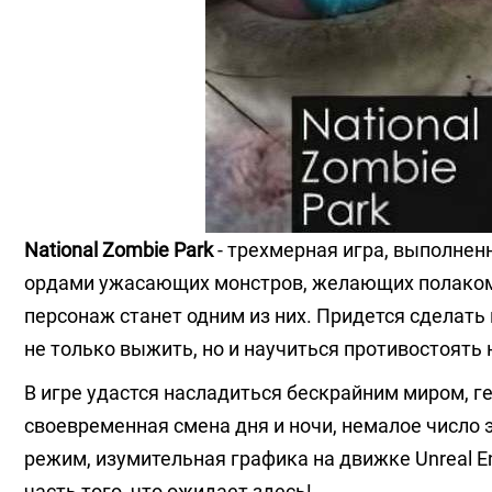
National Zombie Park
- трехмерная игра, выполнен
ордами ужасающих монстров, желающих полакоми
персонаж станет одним из них. Придется сделать
не только выжить, но и научиться противостоят
В игре удастся насладиться бескрайним миром, 
своевременная смена дня и ночи, немалое число
режим, изумительная графика на движке Unreal E
часть того, что ожидает здесь!