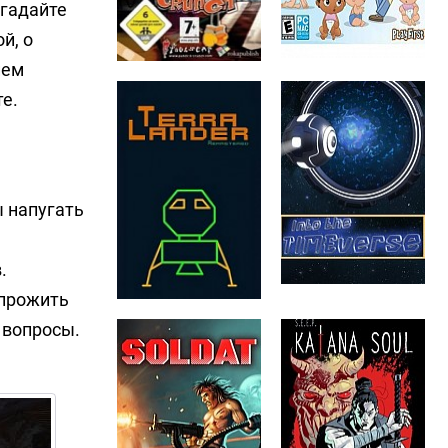
згадайте
й, о
ием
е.
ы напугать
.
 прожить
 вопросы.