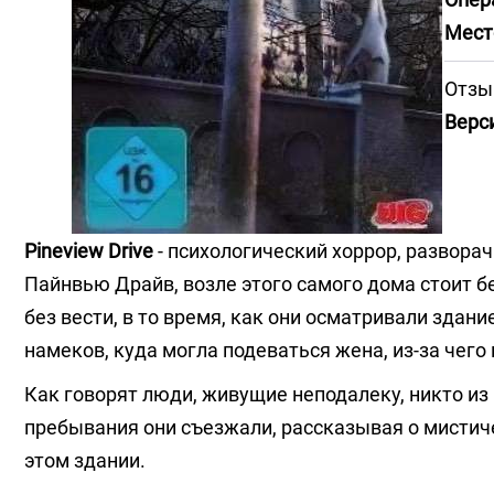
Мест
Отзы
Верс
Pineview Drive
- психологический хоррор, развора
Пайнвью Драйв, возле этого самого дома стоит б
без вести, в то время, как они осматривали здани
намеков, куда могла подеваться жена, из-за чего
Как говорят люди, живущие неподалеку, никто из 
пребывания они съезжали, рассказывая о мистич
этом здании.