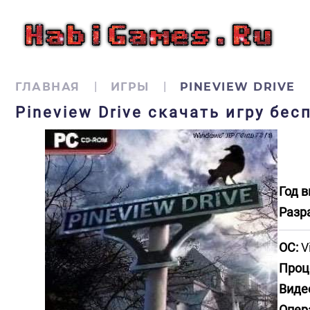
ГЛАВНАЯ
ИГРЫ
PINEVIEW DRIVE
Pineview Drive скачать игру бес
Год в
Разр
ОС:
V
Проц
Виде
Опер