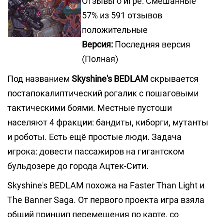
Отзывы о игре: Смешанные
57% из 591 отзывов
положительные
Версия:
Последняя версия
(Полная)
Под названием
Skyshine's BEDLAM
скрывается
постапокалиптический рогалик с пошаговыми
тактическими боями. Местные пустоши
населяют 4 фракции: бандиты, киборги, мутанты
и роботы. Есть ещё простые люди. Задача
игрока: довести пассажиров на гигантском
бульдозере до города Ацтек-Сити.
Skyshine's BEDLAM похожа на Faster Than Light и
The Banner Saga. От первого проекта игра взяла
общий принцип перемещения по карте, со