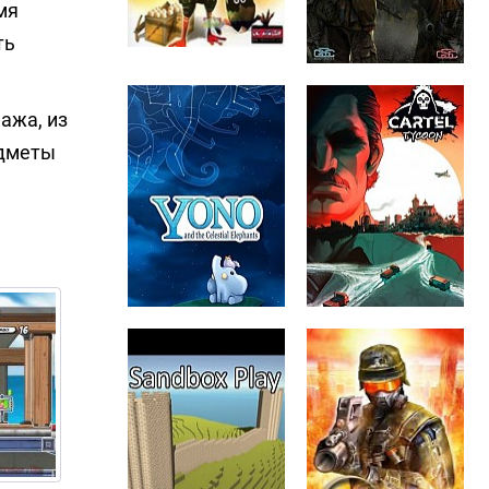
мя
ть
ажа, из
едметы