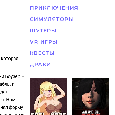
ПРИКЛЮЧЕНИЯ
СИМУЛЯТОРЫ
ШУТЕРЫ
VR ИГРЫ
КВЕСТЫ
 которая
ДРАКИ
ни Боузер –
абль, и
удет
ся. Нам
инял форму
годаря нему