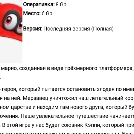
Оперативка:
8 Gb
Место:
6 Gb
Версия:
Последняя версия (Полная)
 марио, созданная в виде трёхмерного платформера,
.
героя, который пытается остановить злодея по име
ся на ней. Мерзавец уничтожил наш летательный кор
ом царстве и находим там нового друга, который б
ючения. Наше увлекательное путешествие начинает
 В этой игре у нас будет союзник Кэппи, который пр
ожет нам в этом сложном и долгом странствии. Бла