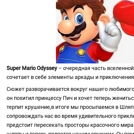
Super Mario Odyssey
– очередная часть вселенной
сочетает в себе элементы аркады и приключения
Сюжет разворачивается вокруг нашего любимого 
он похитил принцессу Пич и хочет теперь женить
терпит крушение,в итоге мы просыпаемся в Шляпн
сопровождать нас во время удивительного прикл
предстоит пересекать просторы красочного мира.
шляпы и теперь является нашим оружием. Он пом