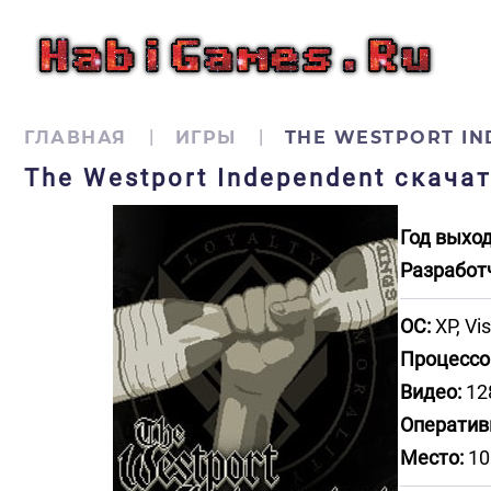
ГЛАВНАЯ
ИГРЫ
THE WESTPORT I
The Westport Independent скача
Год выход
Разработ
ОС:
XP, Vis
Процессо
Видео:
12
Оператив
Место:
10