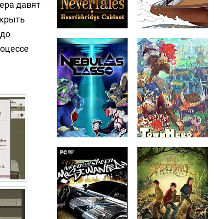
ера давят
ткрыть
адо
роцессе