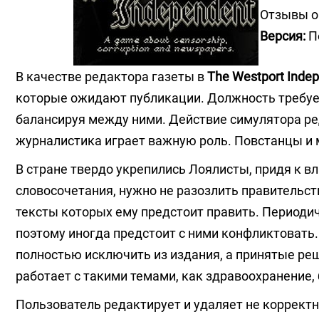
Отзывы о
Версия:
П
В качестве редактора газеты в
The Westport Inde
которые ожидают публикации. Должность требует
балансируя между ними. Действие симулятора ре
журналистика играет важную роль. Повстанцы и 
В стране твердо укрепились Лоялисты, придя к в
словосочетания, нужно не разозлить правительс
тексты которых ему предстоит править. Периоди
поэтому иногда предстоит с ними конфликтовать.
полностью исключить из издания, а принятые ре
работает с такими темами, как здравоохранение,
Пользователь редактирует и удаляет не коррект