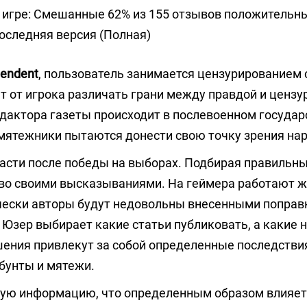
 игре: Смешанные 62% из 155 отзывов положительн
оследняя версия (Полная)
pendent
, пользователь занимается цензурированием 
 от игрока различать грани между правдой и цензу
дактора газеты происходит в послевоенном государс
мятежники пытаются донести свою точку зрения нар
ласти после победы на выборах. Подбирая правильны
тво своими высказываниями. На геймера работают 
чески авторы будут недовольны внесенными поправ
 Юзер выбирает какие статьи публиковать, а какие 
шения привлекут за собой определенные последстви
 бунты и мятежи.
ную информацию, что определенным образом влияет