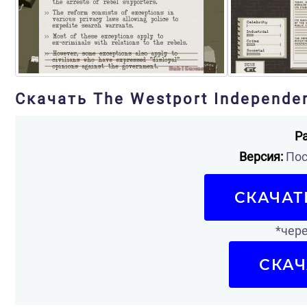
Скачать The Westport Independe
Р
Версия:
Пос
СКАЧАТ
*чере
СКАЧ