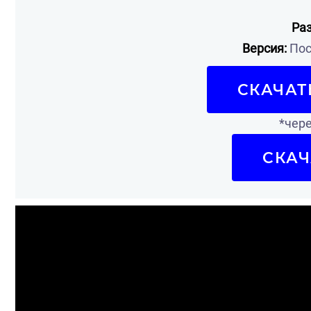
Ра
Версия:
Пос
СКАЧАТ
*чере
СКАЧ